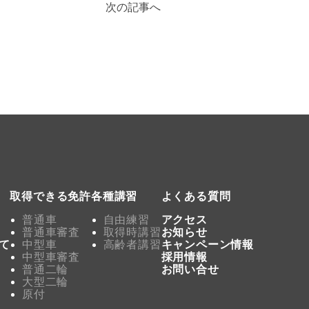
次の記事へ
取得できる免許
各種講習
よくある質問
普通車
自由練習
アクセス
普通車審査
取得時講習
お知らせ
て
中型車
高齢者講習
キャンペーン情報
中型車審査
採用情報
普通二輪
お問い合せ
大型二輪
原付