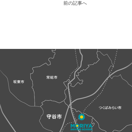
前の記事へ
稿
ナ
ビ
ゲ
ー
シ
ョ
ン