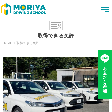
t
o
g
g
l
e
n
取得できる免許
a
v
HOME
>
取得できる免許
i
g
a
t
i
o
n