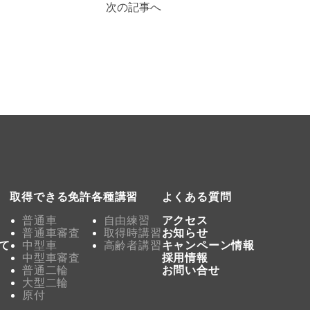
次の記事へ
取得できる免許
各種講習
よくある質問
普通車
自由練習
アクセス
普通車審査
取得時講習
お知らせ
て
中型車
高齢者講習
キャンペーン情報
中型車審査
採用情報
普通二輪
お問い合せ
大型二輪
原付