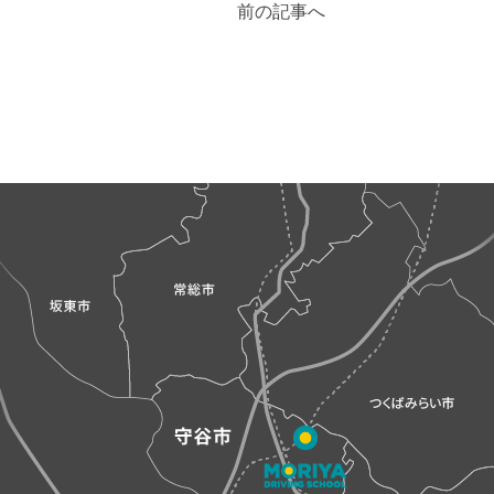
前の記事へ
稿
ナ
ビ
ゲ
ー
シ
ョ
ン