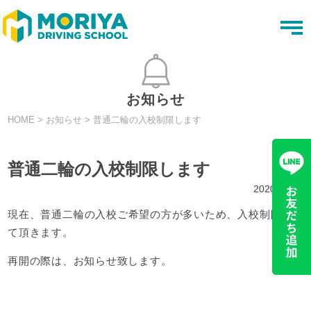
t
o
g
g
l
e
n
お知らせ
a
v
HOME
>
お知らせ
>
普通二輪の入校制限します
i
g
a
t
普通二輪の入校制限します
i
o
2020.09.30
n
現在、普通二輪の入校ご希望の方が多いため、入校制限させ
て頂きます。
再開の際は、お知らせ致します。