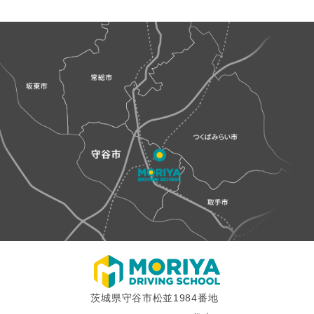
ビ
ゲ
ー
シ
ョ
ン
茨城県守谷市松並1984番地