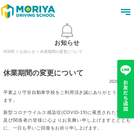
t
o
g
g
l
e
n
お知らせ
a
v
HOME
>
お知らせ
>
休業期間の変更について
i
g
a
t
休業期間の変更について
i
o
2020.04.23
n
平素より守谷自動車学校をご利用頂き誠にありがとうござい
ます。
新型コロナウイルス感染症(COVID-19)に罹患された皆様、
及び関係者の皆様に心よりお見舞い申し上げますとととも
に、一日も早いご回復をお祈り申し上げます。