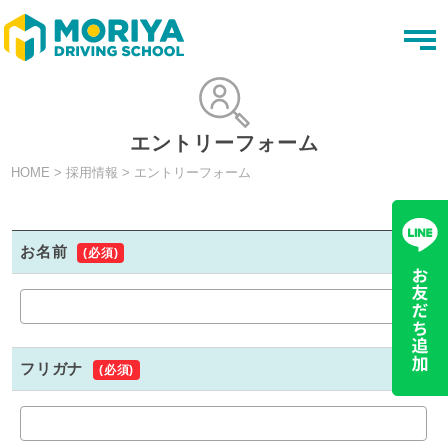
t
o
g
g
l
e
n
エントリーフォーム
a
v
HOME
>
採用情報
>
エントリーフォーム
i
g
a
t
i
お名前
(必須)
o
n
フリガナ
(必須)