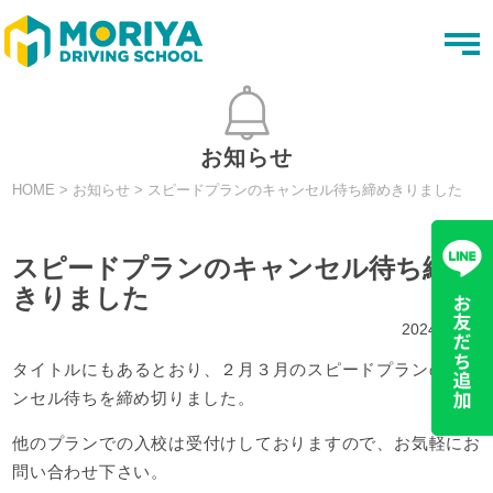
t
o
g
g
l
e
n
お知らせ
a
v
HOME
>
お知らせ
>
スピードプランのキャンセル待ち締めきりました
i
g
a
t
スピードプランのキャンセル待ち締め
i
o
きりました
n
2024.01.18
タイトルにもあるとおり、２月３月のスピードプランのキャ
ンセル待ちを締め切りました。
他のプランでの入校は受付けしておりますので、お気軽にお
問い合わせ下さい。