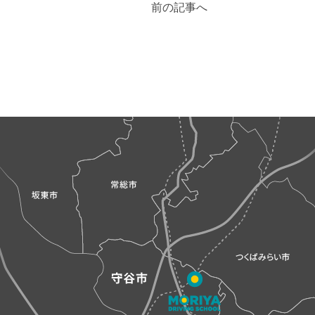
前の記事へ
稿
ナ
ビ
ゲ
ー
シ
ョ
ン