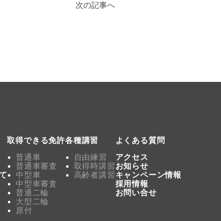
次の記事へ
取得できる免許
各種講習
よくある質問
普通車
自由練習
アクセス
普通車審査
取得時講習
お知らせ
て
中型車
高齢者講習
キャンペーン情報
中型車審査
採用情報
普通二輪
お問い合せ
大型二輪
原付