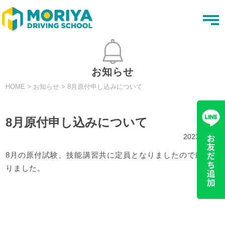
t
o
g
g
l
e
n
お知らせ
a
v
HOME
>
お知らせ
>
8月原付申し込みについて
i
g
a
t
8月原付申し込みについて
i
o
2023.07.24
n
8月の原付試験、技能講習共に定員となりましたので締めき
りました。