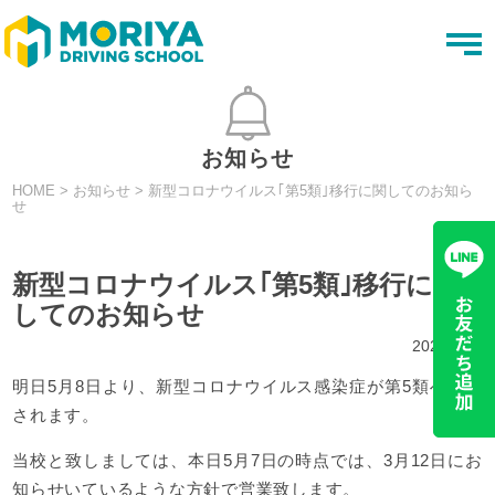
t
o
g
g
l
e
n
お知らせ
a
v
HOME
>
お知らせ
>
新型コロナウイルス｢第5類｣移行に関してのお知ら
i
せ
g
a
t
i
新型コロナウイルス｢第5類｣移行に関
o
n
してのお知らせ
2023.05.7
明日5月8日より、新型コロナウイルス感染症が第5類へ移行
されます。
当校と致しましては、本日5月7日の時点では、3月12日にお
知らせいているような方針で営業致します。