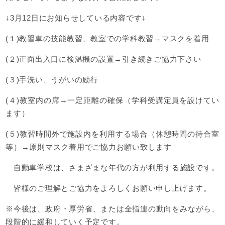
↓3月12日にお知らせしている内容です↓
(１)教習車の技能教習、教室での学科教習→マスクを着用
(２)正面出入口に検温機の設置→引き続きご協力下さい
(３)手洗い、うがいの励行
(４)教室内の席→一定距離の確保（学科受講定員を設けてい
ます）
(５)教習時間外で施設内を利用する場合（休憩時間の待合室
等）→原則マスク着用でご協力お願い致します
自動車学校は、さまざまな年代の方が利用する施設です。
皆様のご理解とご協力をよろしくお願い申し上げます。
※今後は、政府・厚労省、または全指連の動向をみながら、
段階的に緩和していく予定です。