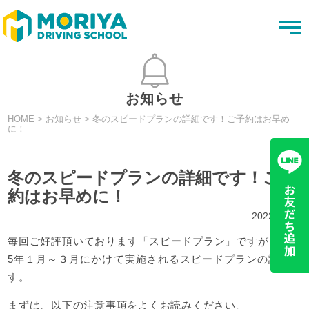
t
o
g
g
l
e
n
お知らせ
a
v
HOME
>
お知らせ
>
冬のスピードプランの詳細です！ご予約はお早め
i
に！
g
a
t
i
冬のスピードプランの詳細です！ご予
o
n
約はお早めに！
2022.12.10
毎回ご好評頂いております「スピードプラン」ですが、令和
5年１月～３月にかけて実施されるスピードプランの詳細で
す。
まずは、以下の注意事項をよくお読みください。