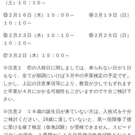
（土）１０：１０～
⑬２月１６日（木）１５：００～ ⑭２月１９日（日）
１０：１０～
⑮２月２３日（木）１０：１０～ ⑯２月２６日（日）
１０：１０～
⑰３月２日（木）１５：００～
※注意１ ⑰の入校日に関しましては、来られない日が１日
もなく、全てが順調にいけば３月中の卒業検定の予定です。
しかし、上記の注意事項等により、教習が少しでもずれます
と卒業が４月にかかる可能性もございますので十分ご検討下
さい。
※注意２ １８歳の誕生日が来ていない方は、入校式を十分
ご検討ください。18歳に達していないと、第一段階修了後
に受ける修了検定（仮免試験）が受検できません。スピード
プランの場合、１週間から１０日前後で仮免試験となりま