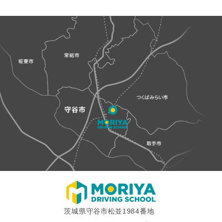
ビ
ゲ
ー
シ
ョ
ン
茨城県守谷市松並1984番地