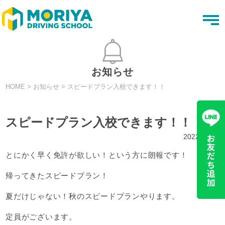
t
o
g
g
l
e
n
お知らせ
a
v
HOME
>
お知らせ
>
スピードプラン入校できます！！
i
g
a
t
スピードプラン入校できます！！
i
o
2022.09.19
n
とにかく早く免許が欲しい！という方に朗報です！
帰ってきたスピードプラン！
夏だけじゃない！秋のスピードプランやります。
定員がございます。