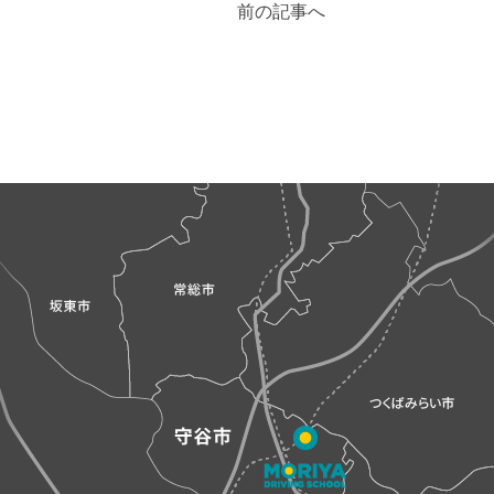
前の記事へ
稿
ナ
ビ
ゲ
ー
シ
ョ
ン