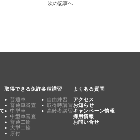
次の記事へ
取得できる免許
各種講習
よくある質問
普通車
自由練習
アクセス
普通車審査
取得時講習
お知らせ
て
中型車
高齢者講習
キャンペーン情報
中型車審査
採用情報
普通二輪
お問い合せ
大型二輪
原付