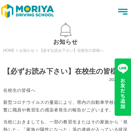
t
o
g
g
l
e
n
お知らせ
a
v
HOME
>
お知らせ
>
【必ずお読み下さい】在校生の皆様へ
i
g
a
t
【必ずお読み下さい】在校生の皆様へ
i
o
2022.03.7
n
在校生の皆様へ
新型コロナウイルスの蔓延により、県内の自動車学校は、頻
繁に職員や教習生の感染者発生の報告がございます。
当校におきましても、一部の教習生またはその家族から「発
熱した」「家族が陽性になった」等の連絡が入っている状況