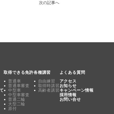
次の記事へ
取得できる免許
各種講習
よくある質問
普通車
自由練習
アクセス
普通車審査
取得時講習
お知らせ
て
中型車
高齢者講習
キャンペーン情報
中型車審査
採用情報
普通二輪
お問い合せ
大型二輪
原付