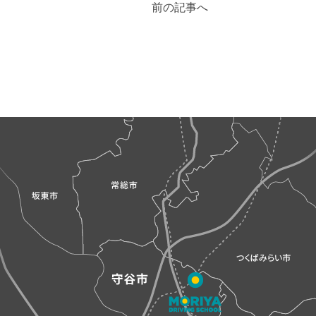
前の記事へ
稿
ナ
ビ
ゲ
ー
シ
ョ
ン