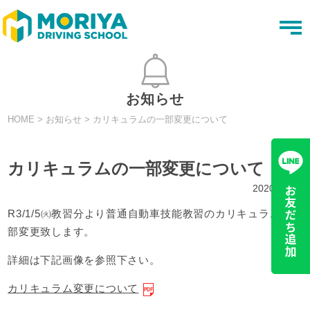
t
o
g
g
l
e
n
お知らせ
a
v
HOME
>
お知らせ
>
カリキュラムの一部変更について
i
g
a
t
カリキュラムの一部変更について
i
o
2020.12.21
n
R3/1/5㈫教習分より普通自動車技能教習のカリキュラムを一
部変更致します。
詳細は下記画像を参照下さい。
カリキュラム変更について