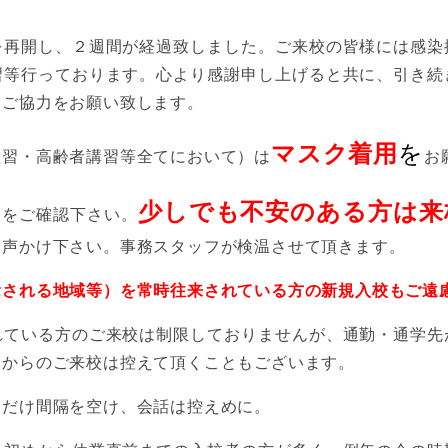
を再開し、２週間が経過致しました。ご来校の皆様には感染
習等行っております。心より感謝申し上げると共に、引き続
にご協力をお願い致します。
マスク着用
を
教習・高齢者講習等全てにおいて）は
お
少しでも不安のある方は来
調をご確認下さい。
お声かけ下さい。事務スタッフが検温させて頂きます。
念される地域等）を常時往来されている方の新規入校もご遠
れている方のご来校は制限しておりませんが、通勤・通学先
日からのご来校は控えて頂くこともございます。
るだけ間隔を空け、会話は控えめに。