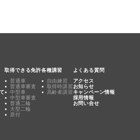
取得できる免許
各種講習
よくある質問
普通車
自由練習
アクセス
普通車審査
取得時講習
お知らせ
て
中型車
高齢者講習
キャンペーン情報
中型車審査
採用情報
普通二輪
お問い合せ
大型二輪
原付