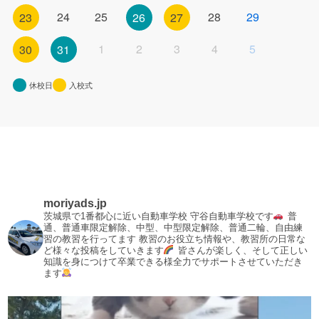
24
25
28
29
23
26
27
1
2
3
4
5
30
31
休校日
入校式
moriyads.jp
茨城県で1番都心に近い自動車学校
守谷自動車学校です
普
通、普通車限定解除、中型、中型限定解除、普通二輪、自由練
習の教習を行ってます
教習のお役立ち情報や、教習所の日常な
ど様々な投稿をしていきます
皆さんが楽しく、そして正しい
知識を身につけて卒業できる様全力でサポートさせていただき
ます