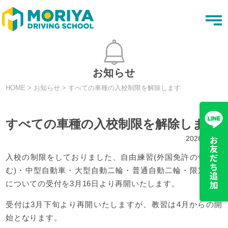
t
o
g
g
l
e
n
お知らせ
a
v
HOME
>
お知らせ
>
すべての車種の入校制限を解除します
i
g
a
t
すべての車種の入校制限を解除します
i
o
2026.02.16
n
入校の制限をしておりました、自由練習(外国免許の切替含
む)・中型自動車・大型自動二輪・普通自動二輪・限定解除
についての受付を3月16日より再開いたします。
受付は3月下旬より再開いたしますが、教習は4月からの開
始となります。