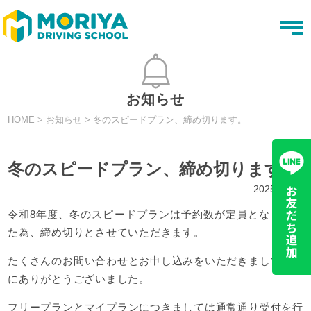
t
o
g
g
l
e
n
お知らせ
a
v
HOME
>
お知らせ
>
冬のスピードプラン、締め切ります。
i
g
a
t
冬のスピードプラン、締め切ります。
i
o
2025.12.20
n
令和8年度、冬のスピードプランは予約数が定員となりまし
た為、締め切りとさせていただきます。
たくさんのお問い合わせとお申し込みをいただきまして、誠
にありがとうございました。
フリープランとマイプランにつきましては通常通り受付を行